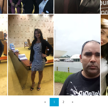
«
1
2
»